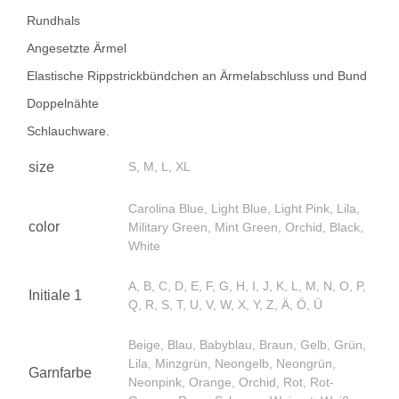
Rundhals
Angesetzte Ärmel
Elastische Rippstrickbündchen an Ärmelabschluss und Bund
Doppelnähte
Schlauchware.
size
S, M, L, XL
Carolina Blue, Light Blue, Light Pink, Lila,
color
Military Green, Mint Green, Orchid, Black,
White
A, B, C, D, E, F, G, H, I, J, K, L, M, N, O, P,
Initiale 1
Q, R, S, T, U, V, W, X, Y, Z, Ä, Ö, Ü
Beige, Blau, Babyblau, Braun, Gelb, Grün,
Lila, Minzgrün, Neongelb, Neongrün,
Garnfarbe
Neonpink, Orange, Orchid, Rot, Rot-