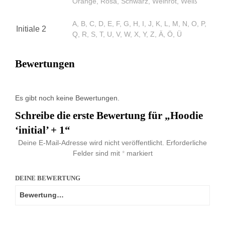
Orange, Rosa, Schwarz, Weinrot, Weiß
A, B, C, D, E, F, G, H, I, J, K, L, M, N, O, P,
Initiale 2
Q, R, S, T, U, V, W, X, Y, Z, Ä, Ö, Ü
Bewertungen
Es gibt noch keine Bewertungen.
Schreibe die erste Bewertung für „Hoodie
‘initial’ + 1“
Deine E-Mail-Adresse wird nicht veröffentlicht.
Erforderliche
Felder sind mit
*
markiert
DEINE BEWERTUNG